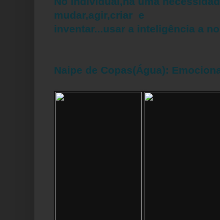
No individual,há uma necessida
mudar,agir,criar e
inventar...usar a inteligência a n
Naipe de Copas(Água): Emocion