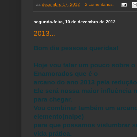
às
dezembro 17, 2012
2 comentários:
segunda-feira, 10 de dezembro de 2012
2013...
Bom dia pessoas queridas!
Hoje vou falar um pouco sobre o
Enamorados que é o
arcano do ano 2013 pela redução
Ele será nossa maior influência 
para chegar.
Vou combinar também um arcano
elemento(naipe)
para que possamos vislumbrar s
vida prática.