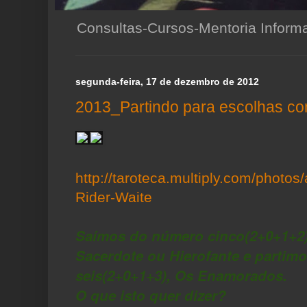
Consultas-Cursos-Mentoria Infor
segunda-feira, 17 de dezembro de 2012
2013_Partindo para escolhas co
http://taroteca.multiply.com/photo
Rider-Waite
Saímos do número cinco(2+0+1+2)
Sacerdote ou Hierofante e partim
seis(2+0+1+3), Os Enamorados.
O que isto quer dizer?