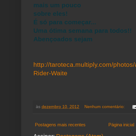
mais um pouco
sobre eles!
É só para começar...
Uma ótima semana para todos!!
Abençoados sejam
http://taroteca.multiply.com/photo
Rider-Waite
às
dezembro 10, 2012
Nenhum comentário:
Postagens mais recentes
Página inicial