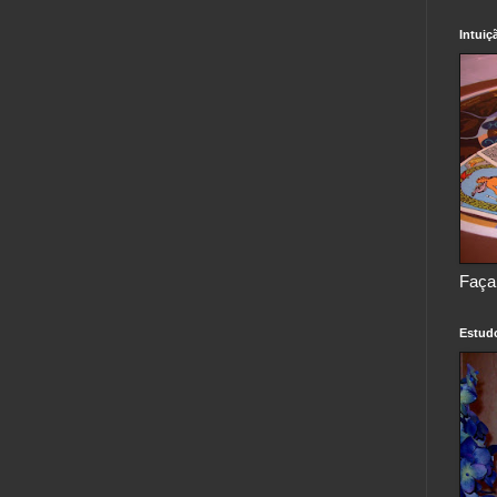
Intuiç
Faça
Estud