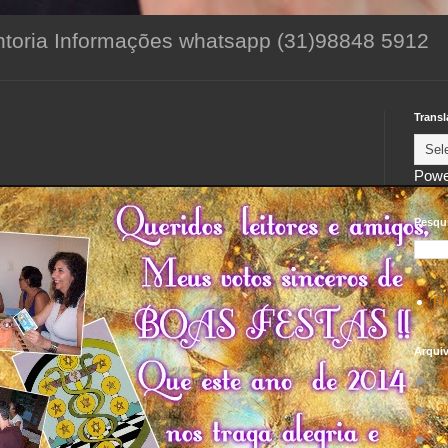
toria Informações whatsapp (31)98848 5912
Transl
Powe
Pesqui
Pi
Arqui
►
2
►
2
►
2