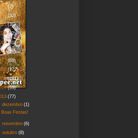
023
(7)
022
(32)
021
(36)
020
(42)
019
(41)
018
(26)
017
(69)
016
(172)
015
(151)
014
(59)
013
(77)
▼
dezembro
(1)
Boas Festas!
►
novembro
(6)
►
outubro
(8)