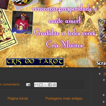
►
2
►
2
►
2
►
2
►
2
►
2
►
2
►
2
►
2
►
2
▼
2
 comentário:
Página inicial
Postagens mais antigas