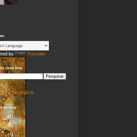
ate
red by
Translate
se neste blog
tacos Tarológicos
vo do blog
026
(1)
025
(6)
024
(4)