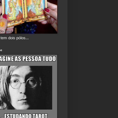
tem dois pólos...
ne