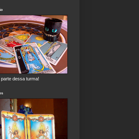
ão
 parte dessa turma!
os