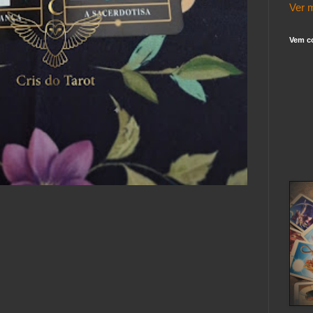
Ver m
Vem c