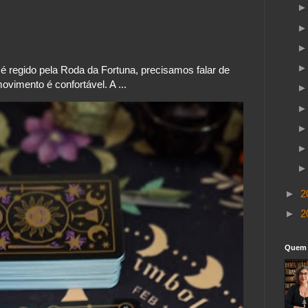
 regido pela Roda da Fortuna, precisamos falar de
vimento é confortável. A ...
►
2
►
2
Quem 