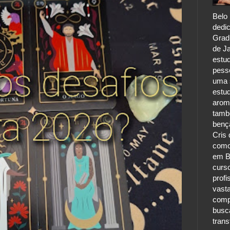
Belo 
dedic
Grad
de Ja
estu
pess
uma s
estu
aroma
tamb
benç
Cris 
como
em B
curs
profi
vast
comp
busc
tran