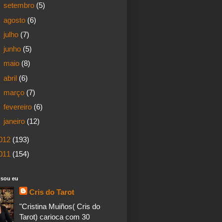
►
setembro
(5)
►
agosto
(6)
►
julho
(7)
►
junho
(5)
►
maio
(8)
►
abril
(6)
►
março
(7)
►
fevereiro
(6)
►
janeiro
(12)
012
(193)
011
(154)
sou eu
Cris do Tarot
"Cristina Muiños( Cris do
Tarot) carioca com 30