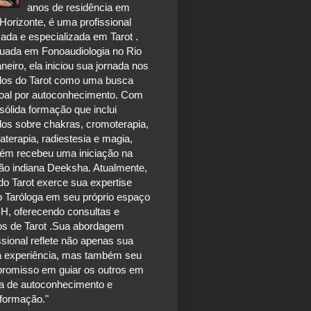
anos de residência em
Horizonte, é uma profissional
ada e especializada em Tarot .
uada em Fonoaudiologia no Rio
neiro, ela iniciou sua jornada nos
dos do Tarot como uma busca
oal por autoconhecimento. Com
ólida formação que inclui
dos sobre chakras, cromoterapia,
terapia, radiestesia e magia,
ém recebeu uma iniciação na
ão indiana Deeksha. Atualmente,
do Tarot exerce sua expertise
 Taróloga em seu próprio espaço
H, oferecendo consultas e
os de Tarot .Sua abordagem
ssional reflete não apenas sua
a experiência, mas também seu
romisso em guiar os outros em
a de autoconhecimento e
sformação."