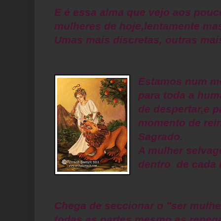
E é essa alma que vejo aos pouc
mulheres de hoje,lentamente mas
Umas mais discretas, outras mais
Estamos num mo
para toda a hu
de despertar,e 
momento de rein
Sagrado.
A mulher selvag
dentro de cada 
Chega de seccionar o "ser mulhe
todas as partes,mesmo as reneg