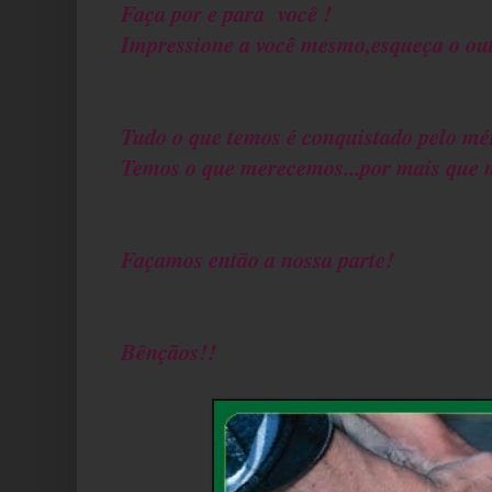
Faça por e para você !
Impressione a você mesmo,esqueça o out
Tudo o que temos é conquistado pelo mér
Temos o que merecemos...por mais que 
Façamos então a nossa parte!
Bênçãos!!