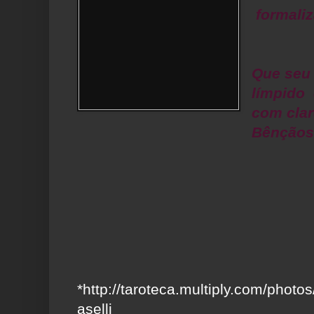
formaliz
Que seu 
límpido 
com clar
Bênçãos 
*http://taroteca.multiply.com/pho
aselli