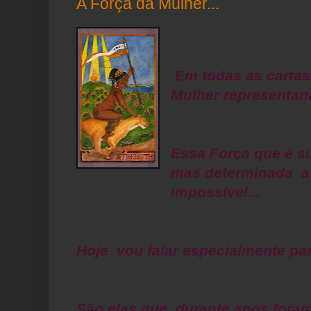
A Força da Mulher...
Em todas as cartas
Mulher representand
Essa Força que é su
mas determinada a 
impossível...
Hoje vou falar especialmente pa
São elas que durante anos fora