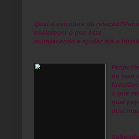
Qual a estrutura da relação?Pen
esclarecer o que está
acontecendo e ajudar até a fortal
Proposta
do isso 
favoráv
o que r
qual pap
desempe
Sabendo 