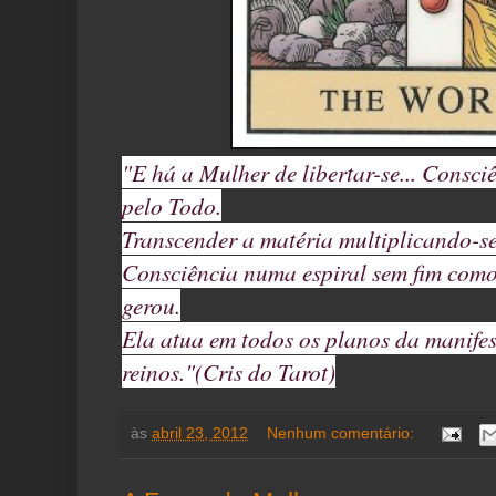
"E há a Mulher de libertar-se... Consc
pelo Todo.
Transcender a matéria multiplicando-s
Consciência numa espiral sem fim como
gerou.
Ela atua em todos os planos da manifes
reinos."(Cris do Tarot)
às
abril 23, 2012
Nenhum comentário: