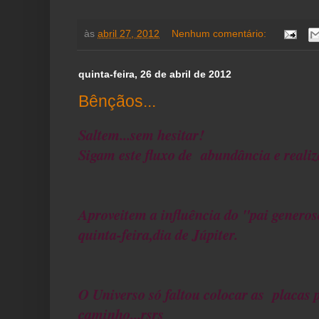
às
abril 27, 2012
Nenhum comentário:
quinta-feira, 26 de abril de 2012
Bênçãos...
Saltem...sem hesitar!
Sigam este fluxo de abundância e realiz
Aproveitem a influência do "pai genero
quinta-feira,dia de Júpiter.
O Universo só faltou colocar as placas 
caminho...rsrs