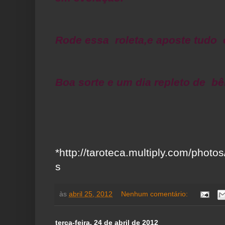
Rode essa roleta,e aposte tudo
Boa sorte e um dia repleto de b
*http://taroteca.multiply.com/photo
s
às
abril 25, 2012
Nenhum comentário:
terça-feira, 24 de abril de 2012