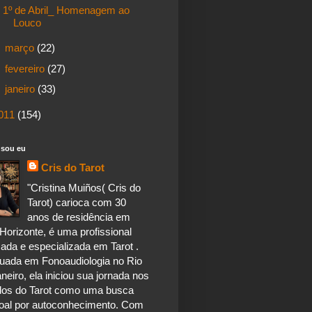
1º de Abril_ Homenagem ao
Louco
►
março
(22)
►
fevereiro
(27)
►
janeiro
(33)
011
(154)
sou eu
Cris do Tarot
"Cristina Muiños( Cris do
Tarot) carioca com 30
anos de residência em
Horizonte, é uma profissional
ada e especializada em Tarot .
uada em Fonoaudiologia no Rio
neiro, ela iniciou sua jornada nos
dos do Tarot como uma busca
oal por autoconhecimento. Com