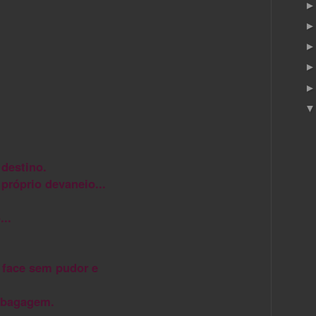
 destino.
róprio devaneio...
..
a face sem pudor e
 bagagem.