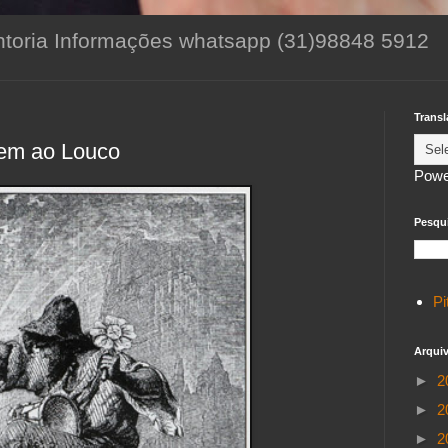
toria Informações whatsapp (31)98848 5912
Transl
gem ao Louco
Powe
Pesqui
Pi
Arqui
►
2
►
2
►
2