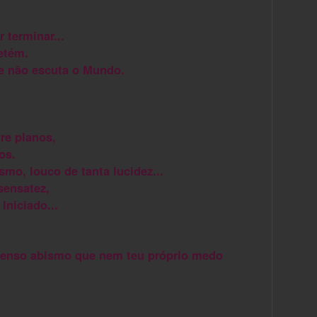
 terminar...
etém.
le não escuta o Mundo.
re planos,
os.
mo, louco de tanta lucidez...
sensatez,
Iniciado...
menso abismo que nem teu próprio medo