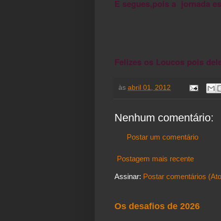
E segues,pois a jornada e
Felizes os Loucos pois dele
às
abril 01, 2012
Nenhum comentário:
Postar um comentário
Postagem mais recente
Assinar:
Postar comentários (At
Os desafios de 2026