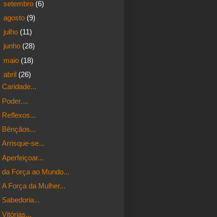
►
setembro
(6)
►
agosto
(9)
►
julho
(11)
►
junho
(28)
►
maio
(18)
▼
abril
(26)
Caridade...
Poder....
Reflexos...
Bênçãos...
Arrisque-se...
Aperfeiçoar...
da Força ao Mundo...
A Força da Mulher...
Sabedoria...
Vitórias...