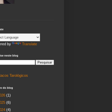
ate
red by
Translate
se neste blog
tacos Tarológicos
vo do blog
026
(1)
025
(6)
024
(4)