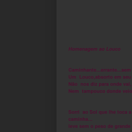
Homenagem ao Louco
Caminhante...errante...sem
Um Louco,absorto em seu p
Não nos diz para onde vai,
Nem tampouco donde veio.
Sorri ao Sol que lhe toca 
caminha...
leve sem o peso de grande