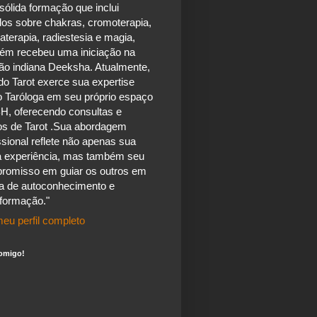
ólida formação que inclui
dos sobre chakras, cromoterapia,
terapia, radiestesia e magia,
ém recebeu uma iniciação na
ão indiana Deeksha. Atualmente,
do Tarot exerce sua expertise
 Taróloga em seu próprio espaço
H, oferecendo consultas e
os de Tarot .Sua abordagem
ssional reflete não apenas sua
a experiência, mas também seu
romisso em guiar os outros em
a de autoconhecimento e
sformação."
eu perfil completo
omigo!