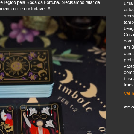
 regido pela Roda da Fortuna, precisamos falar de
uma s
vimento é confortável. A ...
estu
aroma
tamb
benç
Cris 
como
em B
curs
profi
vast
comp
busc
tran
Ver m
Vem c