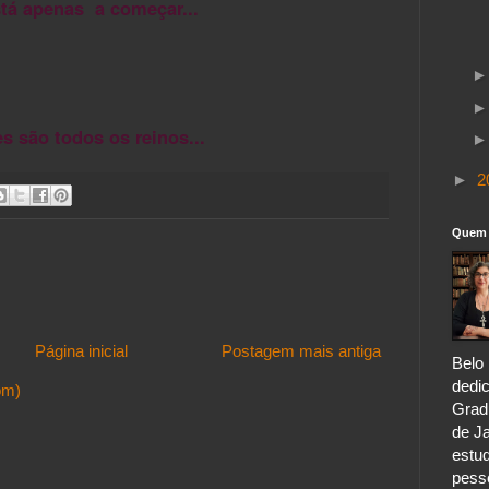
stá apenas a começar...
s são todos os reinos...
►
2
Quem 
Página inicial
Postagem mais antiga
Belo 
dedic
om)
Grad
de Ja
estu
pess