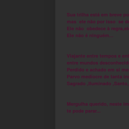
Sua trilha está em breve por
mas ele não por isso se d
Ele não obedece à regra,e
Ele não é ninguém...
Viajante entre tempos e ent
entre mundos desconhecid
Perdido e achado em si mes
Parvo medíocre de tanta in
Sagrado ,Iluminado ,Santo, 
Mergulha querido, neste i
te pode parar...