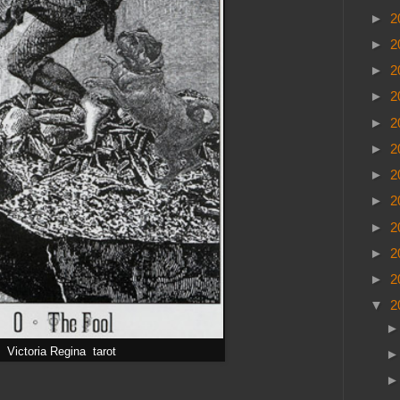
►
2
►
2
►
2
►
2
►
2
►
2
►
2
►
2
►
2
►
2
►
2
▼
2
Victoria Regina tarot