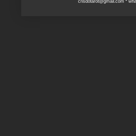
crisdotarot@gmail.com * wh