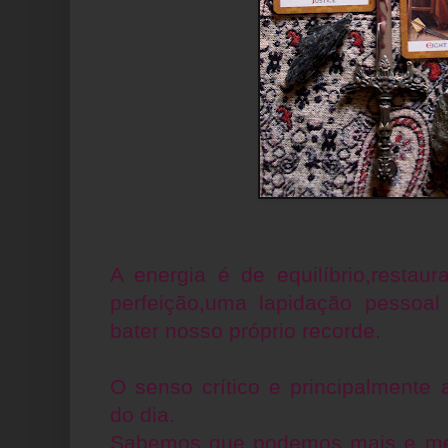
A energia é de equilíbrio,restau
perfeição,uma lapidação pessoa
bater nosso próprio recorde.
O senso crítico e principalmente 
do dia.
Sabemos que podemos mais e melh