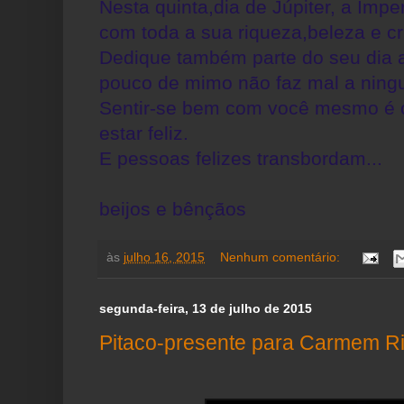
Nesta quinta,dia de Júpiter, a Impe
com toda a sua riqueza,beleza e cr
Dedique também parte do seu dia
pouco de mimo não faz mal a ning
Sentir-se bem com você mesmo é o
estar feliz.
E pessoas felizes transbordam...
beijos e bênçãos
às
julho 16, 2015
Nenhum comentário:
segunda-feira, 13 de julho de 2015
Pitaco-presente para Carmem Ri