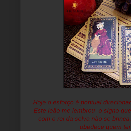
Hoje o esforço é pontual,direcionad
Este leão me lembrou o signo que
com o rei da selva não se brinc
obedece quem tem