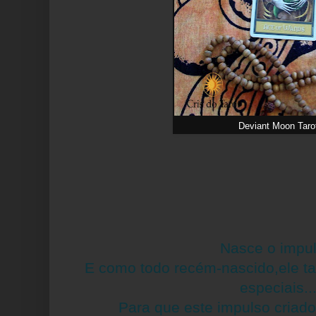
Deviant Moon Taro
Nasce o impul
E como todo recém-nascido,ele t
especiais..
Para que este impulso criado