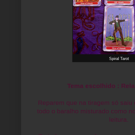
Spiral Tarot
Tema escolhido : Rel
Reparem que na tiragem só saiu 
todo o baralho misturado como n
leitura.