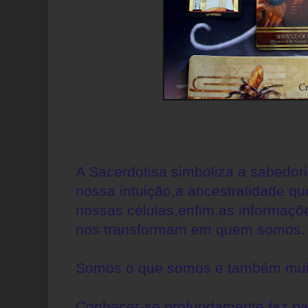
A Sacerdotisa simboliza a sabedor
nossa intuição,a ancestralidade 
nossas células,enfim,as informaçõ
nos transformam em quem somos.
Somos o que somos e também muit
Conhecer-se profundamente faz pa