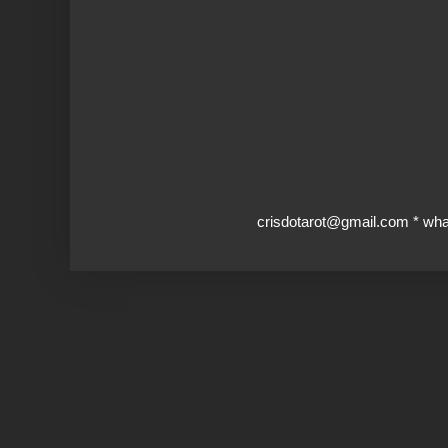
crisdotarot@gmail.com * wh