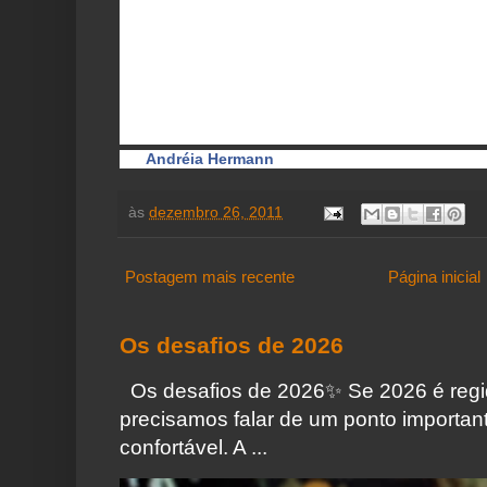
Então repita mentalmente, quantas vezes quiser:
“COM A TERRA EU TE CRIO,
COM A ROSA TE CONSERVO
E COM O BRILHO DOURADO
DA CAMOMILA, TE ESPERO!”
Faça uma gostosa respiração, sinta o vento na face,
Pronto, é só aguardar. Mas sem nunca desacreditar.
(by
Andréia Hermann
)
às
dezembro 26, 2011
Postagem mais recente
Página inicial
Os desafios de 2026
Os desafios de 2026✨️ Se 2026 é regi
precisamos falar de um ponto importa
confortável. A ...