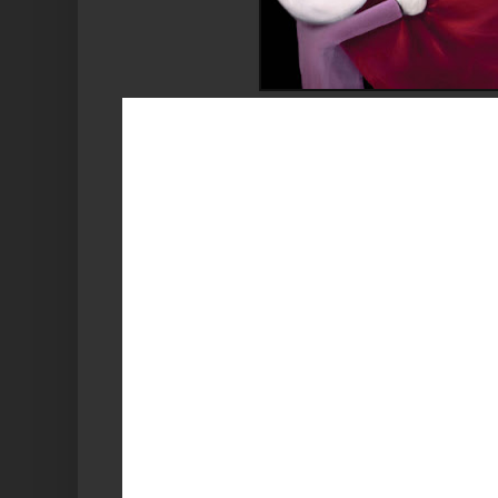
Esta magia serve para você encontrar um grande a
reconquistar um grande amor.
Tenha consciência de seu desejo, lembre-se de avali
na pureza de seus sentimentos.
Ciente de seu desejo? Agora se prepare para fazer e
Procure um local tranqüilo, e de preferência ao ar livr
Você vai precisar de:
Terra comum,
Três rosas da cor que te agradar muito,
Um pacote de Camomila (aqueles que não são moídos
Desenhe no chão, com uma mistura de todos os ingred
e as flores de camomila, um grande coração.
Entre no centro da figura e sente-se, relaxe e medit
futuro(a) parceiro(a) (não se fixe em ninguém em espe
Fantasie, deixe a imaginação viajar. Sinta-se vivenc
um filme com você mesmo(a).