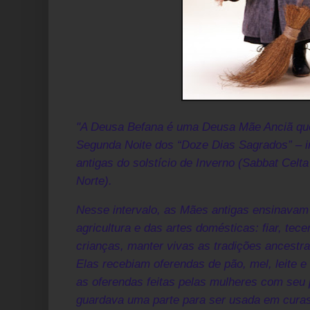
"A Deusa Befana é uma Deusa Mãe Anciã qu
Segunda Noite dos “Doze Dias Sagrados” – in
antigas do solstício de Inverno (Sabbat Celta
Norte).
Nesse intervalo, as Mães antigas ensinava
agricultura e das artes domésticas: fiar, tece
crianças, manter vivas as tradições ancestra
Elas recebiam oferendas de pão, mel, leite e 
as oferendas feitas pelas mulheres com seu p
guardava uma parte para ser usada em curas