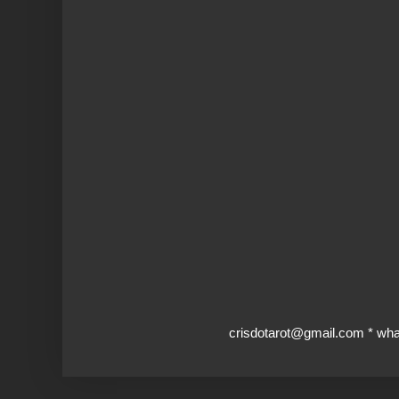
crisdotarot@gmail.com * wh