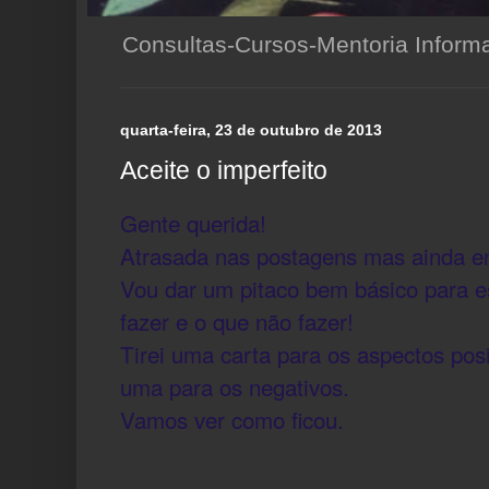
Consultas-Cursos-Mentoria Infor
quarta-feira, 23 de outubro de 2013
Aceite o imperfeito
Gente querida!
Atrasada nas postagens mas ainda e
Vou dar um pitaco bem básico para e
fazer e o que não fazer!
Tirei uma carta para os aspectos pos
uma para os negativos.
Vamos ver como ficou.