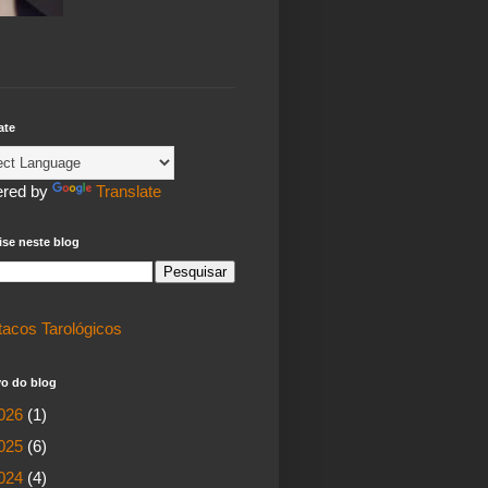
ate
red by
Translate
se neste blog
tacos Tarológicos
vo do blog
026
(1)
025
(6)
024
(4)