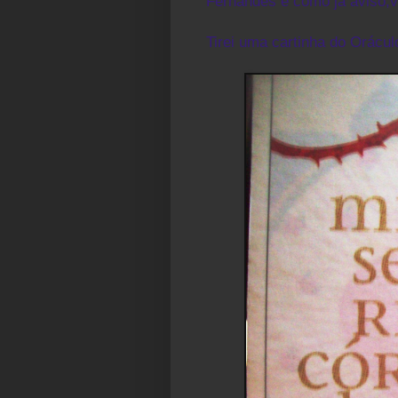
Fernandes
e como já aviso,
Tirei uma cartinha do Orácul