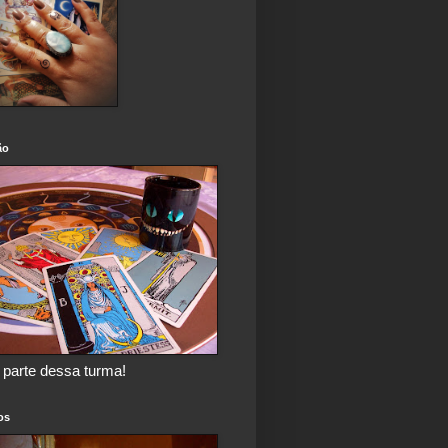
ão
 parte dessa turma!
os