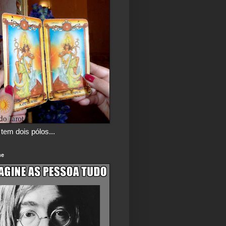
tem dois pólos...
ne