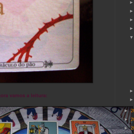
ora vamos a leitura:
►
2
►
2
►
2