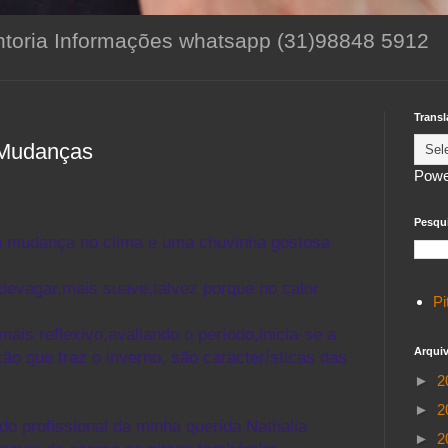
toria Informações whatsapp (31)98848 5912
Transl
 Mudanças
Powe
Pesqui
,a mudança no clima e uma chuvinha gostosa
evagar,mais suave,talvez porque no calor
Pi
.
s reflexivo,avaliando o período,inicia-se a
Arqui
ão que traz o inverno, são características das
►
2
►
2
ado profissional da minha querida Nathalia
►
2