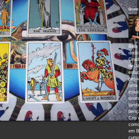
Quem 
Belo 
dedic
Grad
de Ja
estu
pess
uma s
estu
aroma
tamb
benç
Cris 
como
em B
curs