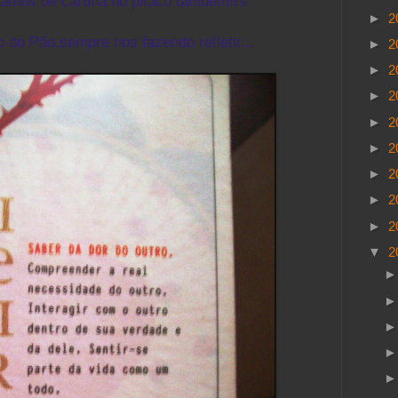
vamos de carona no pitaco também!rs
►
2
o do Pão,sempre nos fazendo refletir...
►
2
►
2
►
2
►
2
►
2
►
2
►
2
►
2
▼
2