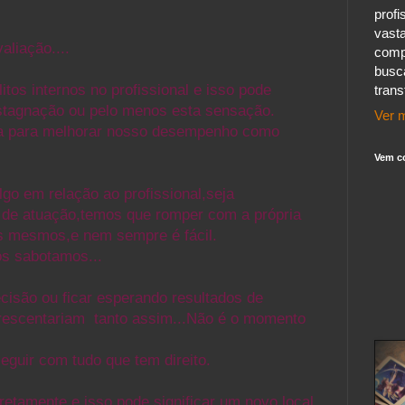
profi
vast
aliação....
comp
busc
os internos no profissional e isso pode
tran
stagnação ou pelo menos esta sensação.
Ver m
dia para melhorar nosso desempenho
como
Vem c
go em relação ao profissional,seja
 de
atuação,temos que romper com a própria
 mesmos,e nem sempre é fácil.
os sabotamos...
cisão ou ficar esperando resultados de
rescentariam tanto assim...Não é o momento
seguir com tudo que tem direito.
etamente e isso pode significar um novo local