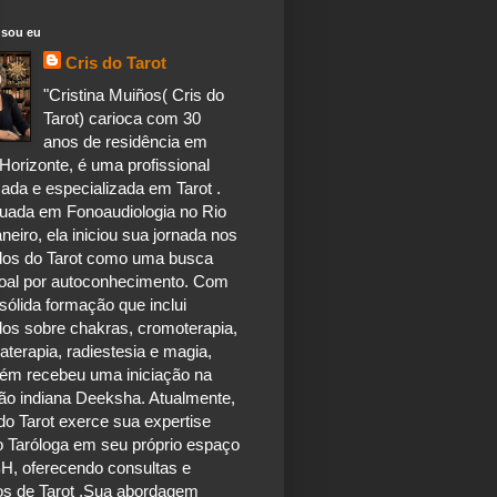
sou eu
Cris do Tarot
"Cristina Muiños( Cris do
Tarot) carioca com 30
anos de residência em
Horizonte, é uma profissional
ada e especializada em Tarot .
uada em Fonoaudiologia no Rio
neiro, ela iniciou sua jornada nos
dos do Tarot como uma busca
oal por autoconhecimento. Com
ólida formação que inclui
dos sobre chakras, cromoterapia,
terapia, radiestesia e magia,
ém recebeu uma iniciação na
ão indiana Deeksha. Atualmente,
do Tarot exerce sua expertise
 Taróloga em seu próprio espaço
H, oferecendo consultas e
os de Tarot .Sua abordagem