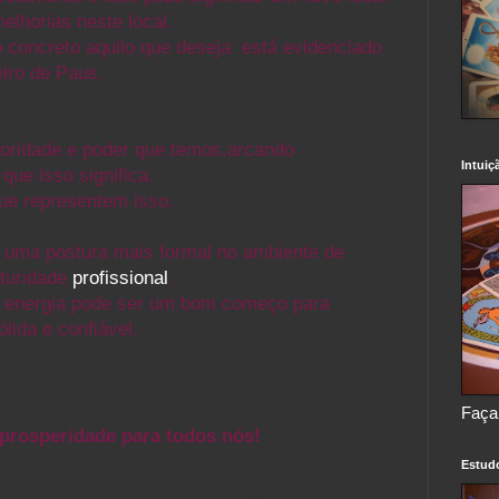
elhorias neste local.
o concreto aquilo que deseja está evidenciado
iro de Paus.
toridade e poder que temos,arcando
Intuiç
que isso significa.
ue representem isso.
 uma postura mais formal no ambiente de
turidade
profissional
.
 a energia pode ser um bom começo para
lida e confiável.
Faça
 prosperidade para todos nós!
Estud