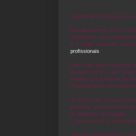
Falando de introspecção e av
Nos deparamos com os conflit
representar uma pequena
e
É a "briga" nossa de cada 
profissionais
.
Fato é que para mudarmos al
imagem,forma ou até campo
imagem que tínhamos de nós
Principalmente: ver aonde n
Já não é mais hora para inde
parcerias que talvez nem
ac
de depender de ninguém.
Carreira solo!!! É a hora de 
Hora de se estabelecer concr