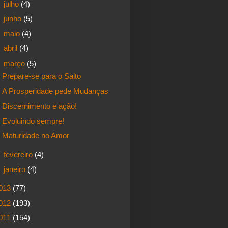
►
julho
(4)
►
junho
(5)
►
maio
(4)
►
abril
(4)
▼
março
(5)
Prepare-se para o Salto
A Prosperidade pede Mudanças
Discernimento e ação!
Evoluindo sempre!
Maturidade no Amor
►
fevereiro
(4)
►
janeiro
(4)
013
(77)
012
(193)
011
(154)