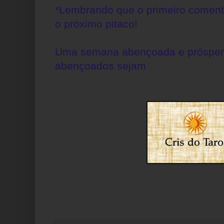
*Lembrando que o primeiro coment
o próximo pitaco!
Uma semana abençoada e prósper
abençoados sejam