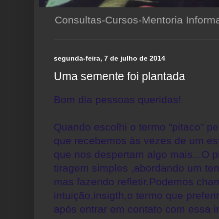
Consultas-Cursos-Mentoria Infor
segunda-feira, 7 de julho de 2014
Uma semente foi plantada
Bom dia pessoas queridas!
Quando escolhi o termo "pitaco" pe
que recebemos às vezes de um es
que nos despertam algo mais...O p
tiragem simples ,abordando um te
mas fazendo refletir.Podemos cha
intuição,insigth,o termo que prefer
após entrar em contato com essa 