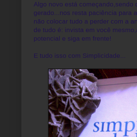
Algo novo está começando,sendo 
gerado...nos resta paciência para 
não colocar tudo a perder com a 
de tudo é: invista em você mesmo,
potencial e siga em frente!
E tudo isso com Simplicidade...