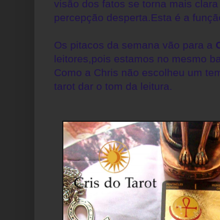
visão dos fatos se torna mais clara
percepção desperta.Esta é a funçã
Os pitacos da semana vão para a
leitores,pois estamos no mesmo bar
Como a Chris não escolheu um tem
tarot dar o tom da leitura.