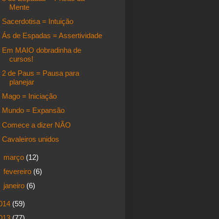
Mente
Sacerdotisa = Intuição
Ás de Espadas = Assertividade
Em MAIO dobradinha de
cursos!
2 de Paus = Pausa para
planejar
Mago = Iniciação
Mundo = Expansão
Comece a dizer NÃO
Cavaleiros unidos
►
março
(12)
►
fevereiro
(6)
►
janeiro
(6)
014
(59)
013
(77)