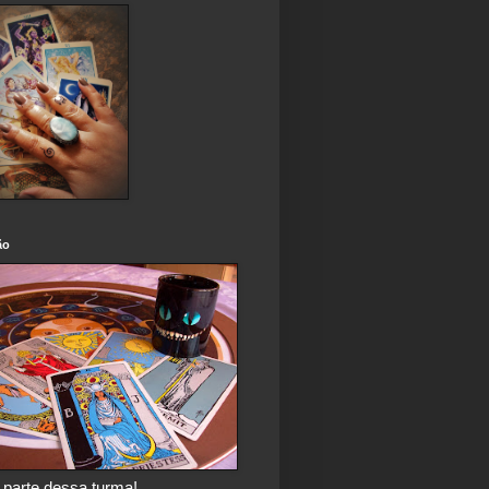
ão
 parte dessa turma!