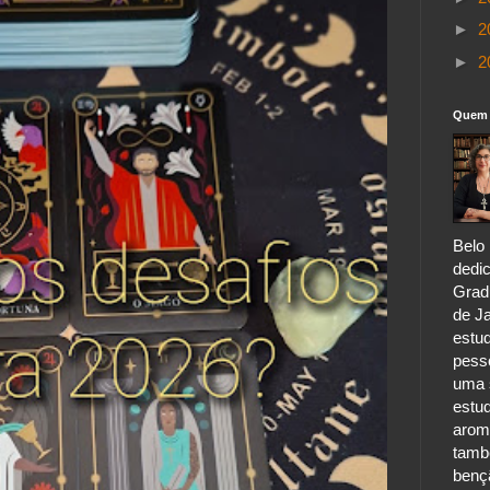
►
2
►
2
Quem 
Belo 
dedic
Grad
de Ja
estu
pess
uma s
estu
aroma
tamb
benç