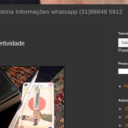
toria Informações whatsapp (31)98848 5912
Transl
rtividade
Powe
Pesqui
Pi
Arqui
►
2
►
2
►
2