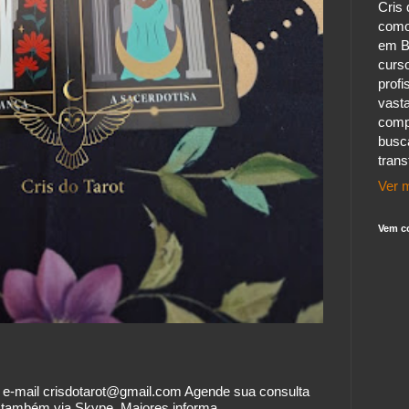
Cris 
como
em B
curs
profi
vast
comp
busc
tran
Ver m
Vem c
o e-mail crisdotarot@gmail.com Agende sua consulta
também via Skype. Maiores informa...