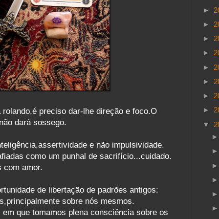
►
2
►
2
►
2
►
2
►
2
►
2
►
2
►
2
 rolando,é preciso dar-lhe direção e foco.O
 não dará sossego.
▼
2
eligência,assertividade e não impulsividade.
fiadas como um punhal de sacrifício...cuidado.
s com amor.
tunidade de libertação de padrões antigos:
os,principalmente sobre nós mesmos.
 em que tomamos plena consciência sobre os