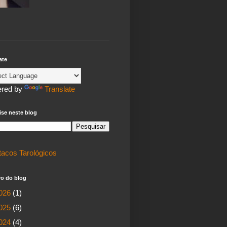
ate
red by
Translate
se neste blog
tacos Tarológicos
vo do blog
026
(1)
025
(6)
024
(4)