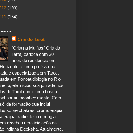
012
(193)
011
(154)
sou eu
Cris do Tarot
"Cristina Muiños( Cris do
Tarot) carioca com 30
anos de residência em
Horizonte, é uma profissional
ada e especializada em Tarot .
uada em Fonoaudiologia no Rio
neiro, ela iniciou sua jornada nos
dos do Tarot como uma busca
oal por autoconhecimento. Com
ólida formação que inclui
dos sobre chakras, cromoterapia,
terapia, radiestesia e magia,
ém recebeu uma iniciação na
ão indiana Deeksha. Atualmente,