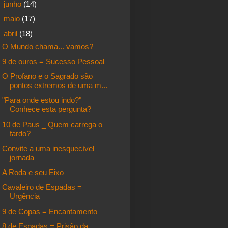
►
junho
(14)
►
maio
(17)
▼
abril
(18)
O Mundo chama... vamos?
9 de ouros = Sucesso Pessoal
O Profano e o Sagrado são
pontos extremos de uma m...
"Para onde estou indo?"_
Conhece esta pergunta?
10 de Paus _ Quem carrega o
fardo?
Convite a uma inesquecível
jornada
A Roda e seu Eixo
Cavaleiro de Espadas =
Urgência
9 de Copas = Encantamento
8 de Espadas = Prisão da