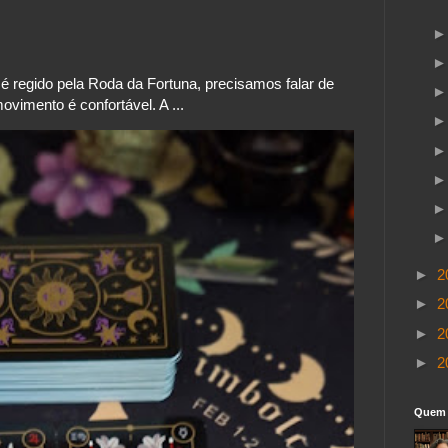
 regido pela Roda da Fortuna, precisamos falar de
vimento é confortável. A ...
►
2
►
2
►
2
►
2
Quem 