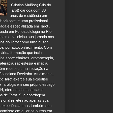
"Cristina Muiños( Cris do
Tarot) carioca com 30
anos de residência em
Horizonte, é uma profissional
ada e especializada em Tarot .
uada em Fonoaudiologia no Rio
neiro, ela iniciou sua jornada nos
dos do Tarot como uma busca
oal por autoconhecimento. Com
ólida formação que inclui
dos sobre chakras, cromoterapia,
terapia, radiestesia e magia,
ém recebeu uma iniciação na
ão indiana Deeksha. Atualmente,
do Tarot exerce sua expertise
 Taróloga em seu próprio espaço
H, oferecendo consultas e
os de Tarot .Sua abordagem
ssional reflete não apenas sua
a experiência, mas também seu
romisso em guiar os outros em