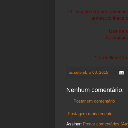
O iniciado tem um caminho
armas,conhece o
Use de s
As mudanç
*Tarot Nefertari
às
setembro 08, 2015
Nenhum comentário:
Postar um comentário
Postagem mais recente
Assinar:
Postar comentários (At