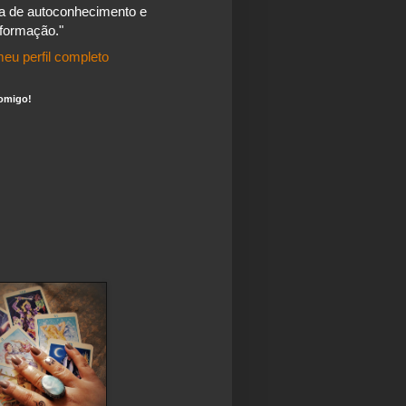
a de autoconhecimento e
sformação."
eu perfil completo
omigo!