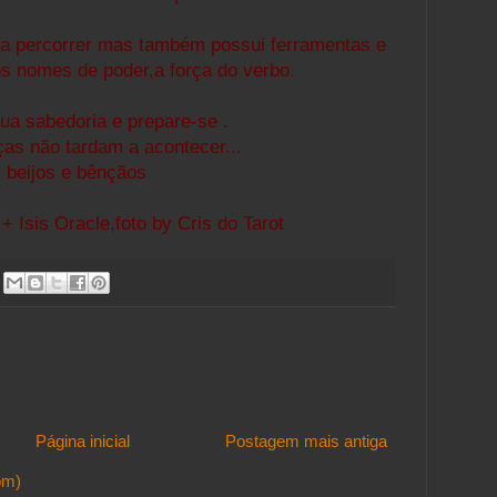
 a percorrer mas também possui ferramentas e
s nomes de poder,a força do verbo.
ua sabedoria e prepare-se .
as não tardam a acontecer...
beijos e bênçãos
 + Isis Oracle,foto by Cris do Tarot
Página inicial
Postagem mais antiga
om)