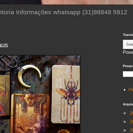
toria Informações whatsapp (31)98848 5912
Transl
aus
Powe
Pesqui
Pi
Arqui
►
2
►
2
►
2