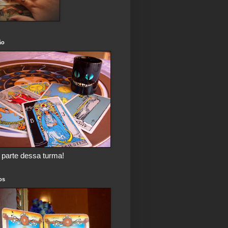
ão
 parte dessa turma!
os