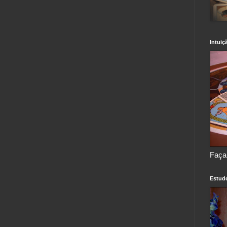
Intuiç
Faça
Estud