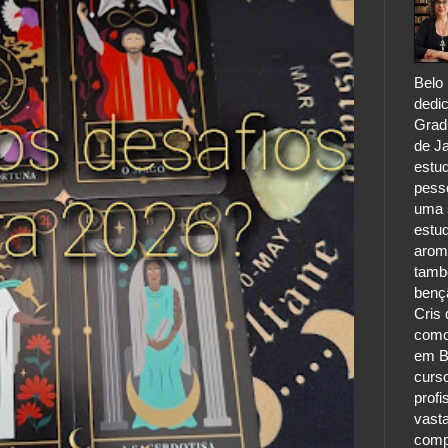
Belo 
dedic
Grad
de Ja
estu
pess
uma s
estu
aroma
tamb
benç
Cris 
como
em B
curs
profi
vast
comp