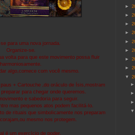
►
2
►
2
►
2
►
2
►
2
-se para uma nova jornada.
Organize-se.
►
2
a volta para que este movimento possa fluir
►
2
harmoniosamente.
►
2
udar algo,comece com você mesmo.
▼
2
 paus + Cartouche ,do oráculo de Ísis,mostram
preparar para chegar onde queremos.
movimento e sabedoria para seguir.
ntro mas pequenos atos podem facilitá-lo.
eto de rituais que simbolicamente nos preparam
encorajam,ou mesmo nos protegem.
ual é um exercício de poder.