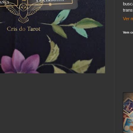
busc
tran
Ver m
Vem c