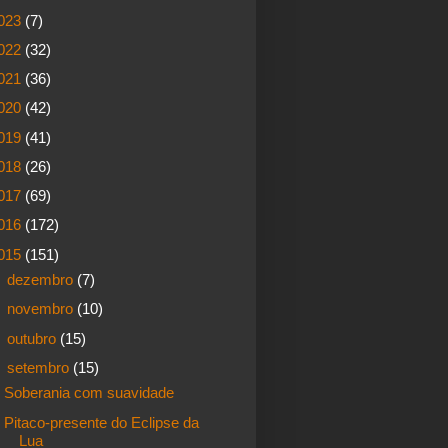
023
(7)
022
(32)
021
(36)
020
(42)
019
(41)
018
(26)
017
(69)
016
(172)
015
(151)
►
dezembro
(7)
►
novembro
(10)
►
outubro
(15)
▼
setembro
(15)
Soberania com suavidade
Pitaco-presente do Eclipse da
Lua