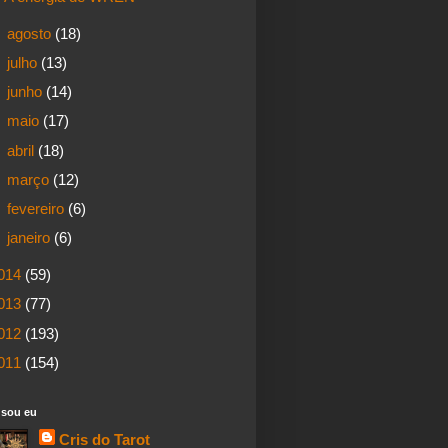
►
agosto
(18)
►
julho
(13)
►
junho
(14)
►
maio
(17)
►
abril
(18)
►
março
(12)
►
fevereiro
(6)
►
janeiro
(6)
014
(59)
013
(77)
012
(193)
011
(154)
sou eu
Cris do Tarot