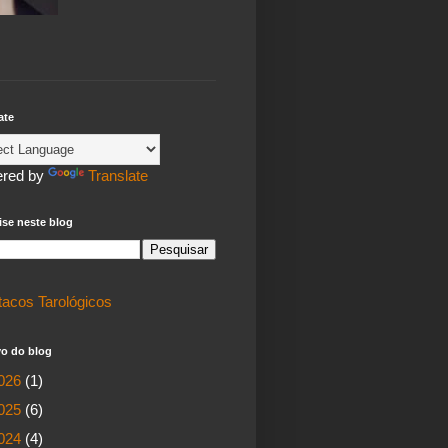
ate
red by
Translate
se neste blog
tacos Tarológicos
vo do blog
026
(1)
025
(6)
024
(4)