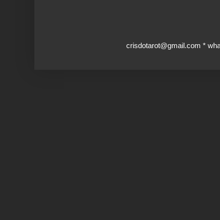
crisdotarot@gmail.com * wh