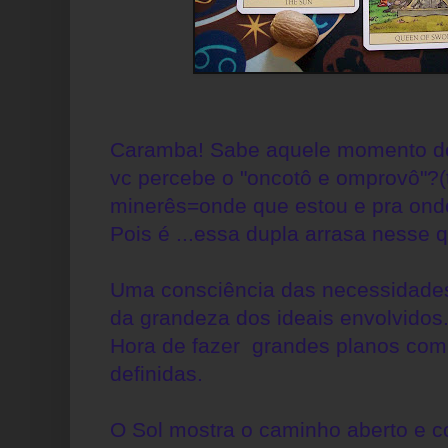
Caramba! Sabe aquele momento de
vc percebe o "oncotô e omprovô"?(
minerês=onde que estou e pra ond
Pois é ...essa dupla arrasa nesse q
Uma consciência das necessidades
da grandeza dos ideais envolvidos
Hora de fazer grandes planos com
definidas.
O Sol mostra o caminho aberto e 