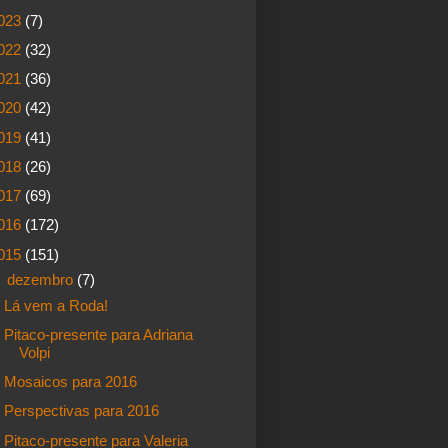
023
(7)
022
(32)
021
(36)
020
(42)
019
(41)
018
(26)
017
(69)
016
(172)
015
(151)
▼
dezembro
(7)
Lá vem a Roda!
Pitaco-presente para Adriana
Volpi
Mosaicos para 2016
Perspectivas para 2016
Pitaco-presente para Valeria