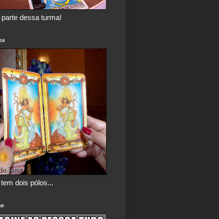
 parte dessa turma!
os
tem dois pólos...
ne