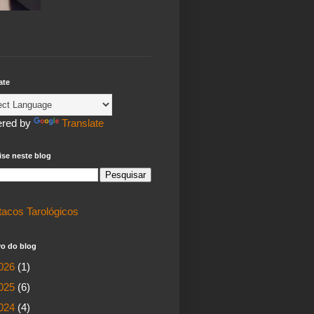
ate
red by
Translate
se neste blog
tacos Tarológicos
vo do blog
026
(1)
025
(6)
024
(4)