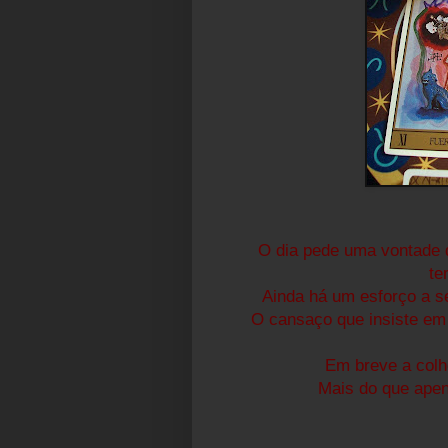
O dia pede uma vontade 
te
Ainda há um esforço a ser
O cansaço que insiste em
Em breve a colhe
Mais do que apen