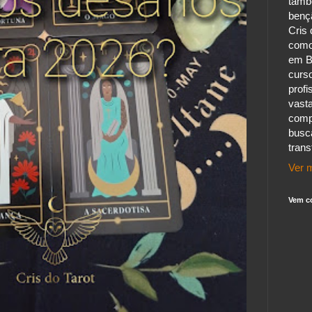
tamb
benç
Cris 
como
em B
curs
profi
vast
comp
busc
tran
Ver m
Vem c