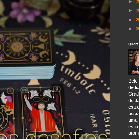
►
2
►
2
►
2
►
2
Quem 
Belo 
dedic
Grad
de Ja
estu
pess
uma s
estu
aroma