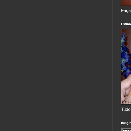
Faça
Estud
Tudo 
Imagi