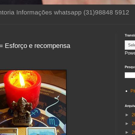
toria Informações whatsapp (31)98848 5912
Transl
 = Esforço e recompensa
Powe
Pesqui
Pi
Arqui
►
2
►
2
►
2