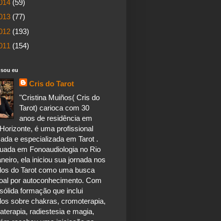
014
(59)
013
(77)
012
(193)
011
(154)
sou eu
Cris do Tarot
"Cristina Muiños( Cris do
Tarot) carioca com 30
anos de residência em
Horizonte, é uma profissional
ada e especializada em Tarot .
uada em Fonoaudiologia no Rio
neiro, ela iniciou sua jornada nos
dos do Tarot como uma busca
oal por autoconhecimento. Com
ólida formação que inclui
dos sobre chakras, cromoterapia,
terapia, radiestesia e magia,