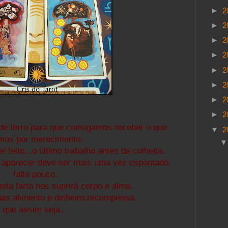
►
2
►
2
►
2
►
2
►
2
►
2
►
2
►
2
de ferro para que consigamos receber o que
▼
2
mos por merecimento.
 feito...o último trabalho antes da colheita.
 aparecer deve ser mais uma vez espantado,
falta pouco.
ita farta nos suprirá corpo e alma.
as alimento e dinheiro,recompensa.
que assim seja...