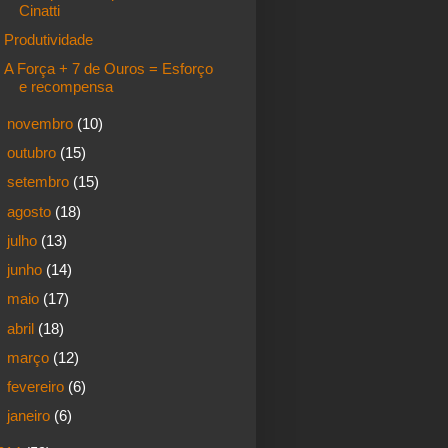
Cinatti
Produtividade
A Força + 7 de Ouros = Esforço
e recompensa
►
novembro
(10)
►
outubro
(15)
►
setembro
(15)
►
agosto
(18)
►
julho
(13)
►
junho
(14)
►
maio
(17)
►
abril
(18)
►
março
(12)
►
fevereiro
(6)
►
janeiro
(6)