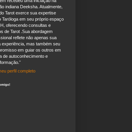
ém recebeu uma iniciação na
ão indiana Deeksha. Atualmente,
do Tarot exerce sua expertise
 Taróloga em seu próprio espaço
H, oferecendo consultas e
os de Tarot .Sua abordagem
ssional reflete não apenas sua
a experiência, mas também seu
romisso em guiar os outros em
a de autoconhecimento e
sformação."
eu perfil completo
omigo!