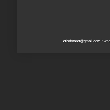
crisdotarot@gmail.com * wh