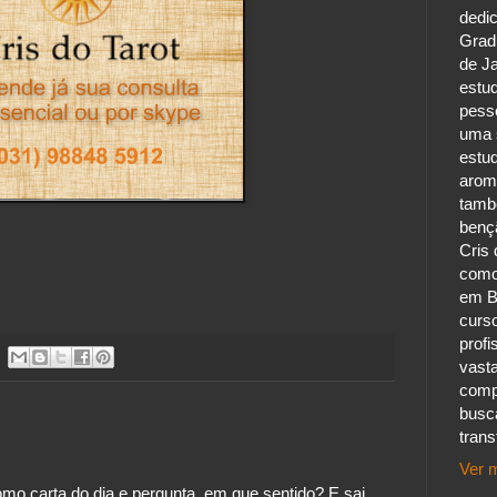
dedic
Grad
de Ja
estu
pess
uma s
estu
aroma
tamb
benç
Cris 
como
em B
curs
profi
vast
comp
busc
tran
Ver m
mo carta do dia e pergunta, em que sentido? E sai