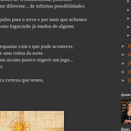
diferente... de infinitas possibilidades.
impulso para o novo e por mais que achemos
smo lugar,tudo já mudou de alguma
 espantar com o que pode acontecer,
►
2
 uma roleta da sorte.
►
2
ste arcano parece sugerir um jogo...
►
2
rs
►
2
ca certeza que temos,
►
2
Quem 
Belo 