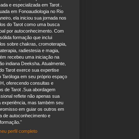
ada e especializada em Tarot .
uada em Fonoaudiologia no Rio
neiro, ela iniciou sua jornada nos
dos do Tarot como uma busca
oal por autoconhecimento. Com
ólida formação que inclui
dos sobre chakras, cromoterapia,
terapia, radiestesia e magia,
ém recebeu uma iniciação na
ão indiana Deeksha. Atualmente,
do Tarot exerce sua expertise
 Taróloga em seu próprio espaço
H, oferecendo consultas e
os de Tarot .Sua abordagem
ssional reflete não apenas sua
a experiência, mas também seu
romisso em guiar os outros em
a de autoconhecimento e
sformação."
eu perfil completo