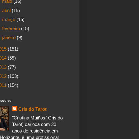
►
maio
(16)
►
abril
(15)
►
março
(15)
►
fevereiro
(15)
►
janeiro
(9)
015
(151)
014
(59)
013
(77)
012
(193)
011
(154)
sou eu
Cris do Tarot
"Cristina Muiños( Cris do
Tarot) carioca com 30
anos de residência em
Horizonte, é uma profissional