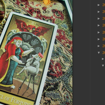
►
2
►
2
►
2
►
2
►
2
►
2
►
2
▼
2