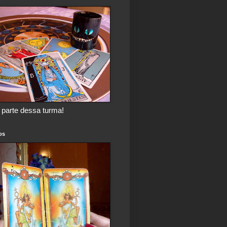
 parte dessa turma!
os