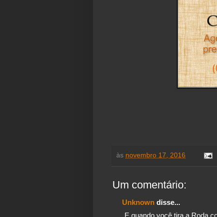
às
novembro 17, 2016
Um comentário:
Unknown
disse...
E quando você tira a Roda co