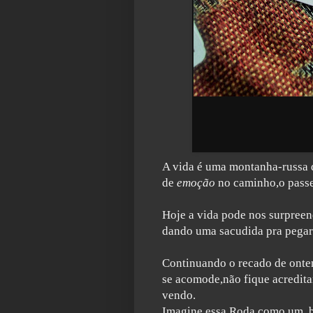
A vida é uma montanha-russa q
de
emoção
no caminho,o passe
Hoje a vida pode nos surpree
dando uma sacudida pra pegar
Continuando o recado de onte
se acomode,não fique acredita
vendo.
Imagine essa Roda como um b