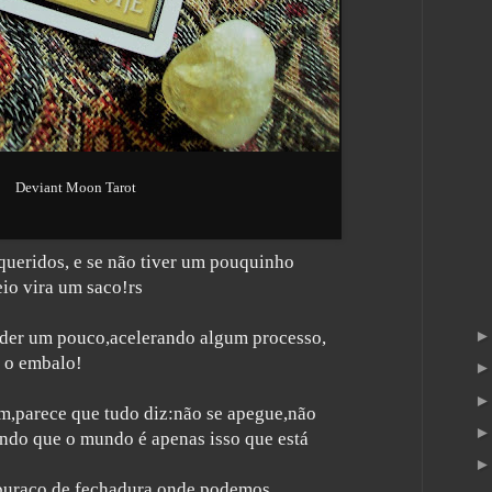
Deviant Moon Tarot
ueridos, e se não tiver um pouquinho
io vira um saco!rs
nder um pouco,acelerando algum processo,
 o embalo!
m,parece que tudo diz:não se apegue,não
ndo que o mundo é apenas isso que está
uraco de fechadura,onde podemos