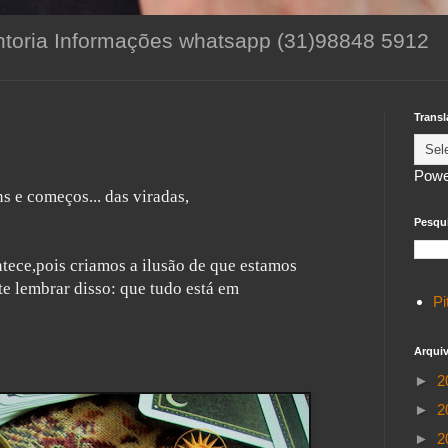
toria Informações whatsapp (31)98848 5912
Transl
Powe
ns e começos... das viradas,
Pesqui
tece,pois criamos a ilusão de que estamos
e lembrar disso: que tudo está em
Pi
Arqui
►
2
►
2
►
2