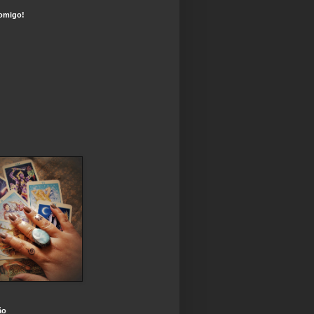
omigo!
ão