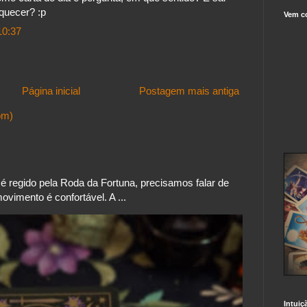
quecer? :p
Vem c
10:37
Página inicial
Postagem mais antiga
om)
 regido pela Roda da Fortuna, precisamos falar de
vimento é confortável. A ...
Intuiç