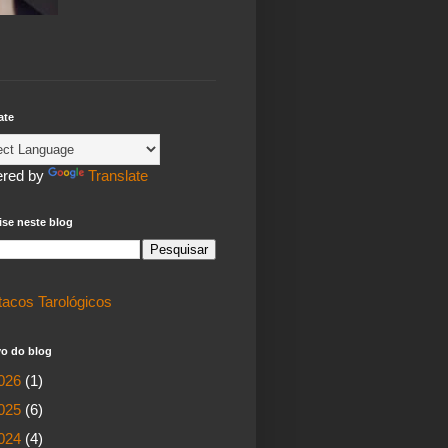
ate
red by
Translate
se neste blog
tacos Tarológicos
vo do blog
026
(1)
025
(6)
024
(4)