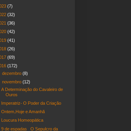
023
(7)
022
(32)
021
(36)
020
(42)
019
(41)
018
(26)
017
(69)
016
(172)
►
dezembro
(8)
▼
novembro
(12)
A Determinação do Cavaleiro de
Ouros
Imperatriz- O Poder da Criação
Ontem,Hoje e Amanhã
Loucura Homeopática
9 de espadas_ O Sepulcro da