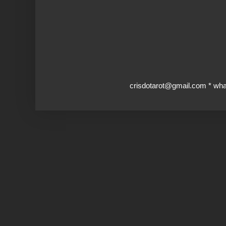
crisdotarot@gmail.com * wh