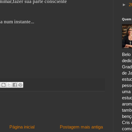
nimar,fazer sua parte consciente
►
2
Quem 
a num instante...
Belo 
dedic
Grad
de Ja
estu
pess
uma s
estu
aroma
tamb
benç
Cris 
Página inicial
Postagem mais antiga
como