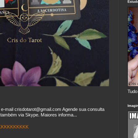
Estud
Tudo 
Imagi
o e-mail crisdotarot@gmail.com Agende sua consulta
também via Skype. Maiores informa...
.KKKKKKKKKK