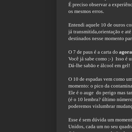
É preciso observar a experiên
os mesmos erros.
Entendi aquele 10 de ouros c
já transmitida,orientação e a
destinados nesse momento par
O 7 de paus é a carta do
a
gora
Você já
sabe como ;-) Isso é 
Dá-lhe sabão e álcool em gel!
O 10 de espadas vem como um a
momento: o pico da contamin
Ele é o auge do perigo mas t
(é o 10 lembra? último número
poderemos vislumbrar mudanç
Esse é sem dúvida um momento
Unidos, cada um no seu quadr