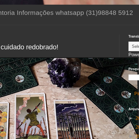
toria Informações whatsapp (31)98848 5912
Transl
cuidado redobrado!
Powe
Pesqui
Pi
Arqui
►
2
►
2
►
2