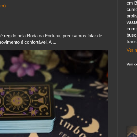
em B
om)
curs
profi
vast
comp
busc
 regido pela Roda da Fortuna, precisamos falar de
tran
vimento é confortável. A ...
Ver m
Vem c