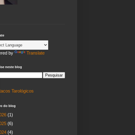
ate
red by
Translate
se neste blog
tacos Tarológicos
vo do blog
026
(1)
025
(6)
024
(4)