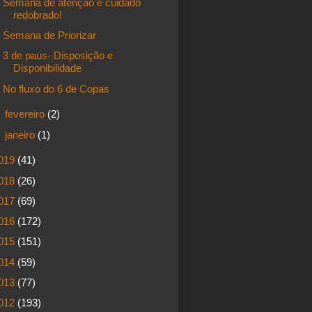
Semana de atenção e cuidado
redobrado!
Semana de Priorizar
3 de paus- Disposição e
Disponibilidade
No fluxo do 6 de Copas
►
fevereiro
(2)
►
janeiro
(1)
019
(41)
018
(26)
017
(69)
016
(172)
015
(151)
014
(59)
013
(77)
012
(193)