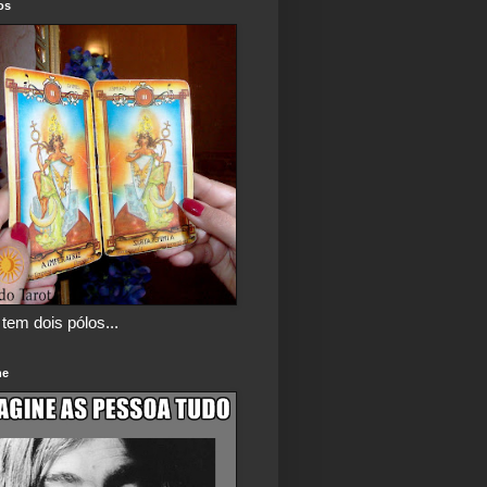
os
tem dois pólos...
ne