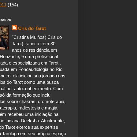
011
(154)
sou eu
Cris do Tarot
"Cristina Muiños( Cris do
Tarot) carioca com 30
anos de residência em
Horizonte, é uma profissional
ada e especializada em Tarot .
uada em Fonoaudiologia no Rio
neiro, ela iniciou sua jornada nos
dos do Tarot como uma busca
oal por autoconhecimento. Com
ólida formação que inclui
dos sobre chakras, cromoterapia,
terapia, radiestesia e magia,
ém recebeu uma iniciação na
ão indiana Deeksha. Atualmente,
do Tarot exerce sua expertise
 Taróloga em seu próprio espaço