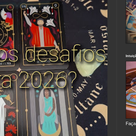
Intuiç
Faça