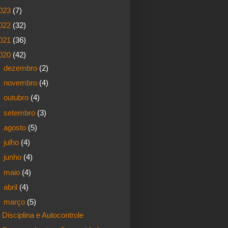
023
(7)
022
(32)
021
(36)
020
(42)
►
dezembro
(2)
►
novembro
(4)
►
outubro
(4)
►
setembro
(3)
►
agosto
(5)
►
julho
(4)
►
junho
(4)
►
maio
(4)
►
abril
(4)
▼
março
(5)
Disciplina e Autocontrole