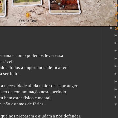
►
2
►
2
►
2
▼
2
 semana e como podemos levar essa
ssível.
ado a todos a importância de ficar em
 ser feito.
a a necessidade ainda maior de se proteger.
risco de contaminação neste período.
u bem estar físico e mental.
 ,não estamos de férias...
 que nos preparam e ajudam a nos defender.