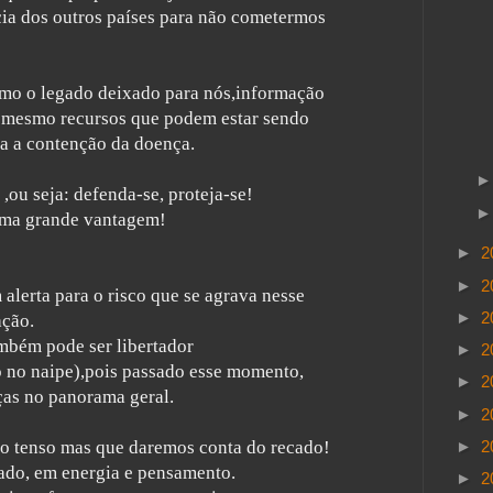
cia dos outros países para não cometermos
omo o legado deixado para nós,informação
té mesmo recursos que podem estar sendo
a a contenção da doença.
,ou seja: defenda-se, proteja-se!
uma grande vantagem!
►
2
►
2
lerta para o risco que se agrava nesse
►
2
ação.
ambém pode ser libertador
►
2
 no naipe),
pois passado esse momento,
►
2
as no panorama geral.
►
2
►
2
 tenso mas que daremos conta do recado!
ado, em energia e pensamento.
►
2