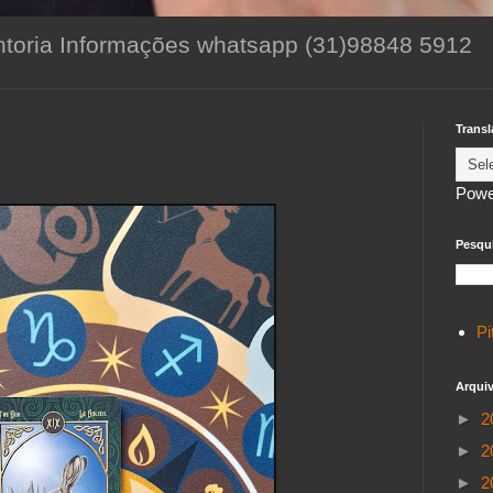
toria Informações whatsapp (31)98848 5912
Transl
Powe
Pesqui
Pi
Arqui
►
2
►
2
►
2