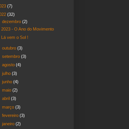
023
(7)
022
(32)
▼
dezembro
(2)
2023 - O Ano do Movimento
Lá vem o Sol !
►
outubro
(3)
►
setembro
(3)
►
agosto
(4)
►
julho
(3)
►
junho
(4)
►
maio
(2)
►
abril
(3)
►
março
(3)
►
fevereiro
(3)
►
janeiro
(2)