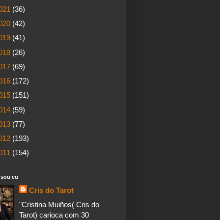
021
(36)
020
(42)
019
(41)
018
(26)
017
(69)
016
(172)
015
(151)
014
(59)
013
(77)
012
(193)
011
(154)
sou eu
Cris do Tarot
"Cristina Muiños( Cris do
Tarot) carioca com 30