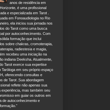
anos de residência em
Horizonte, é uma profissional
ada e especializada em Tarot .
uada em Fonoaudiologia no Rio
neiro, ela iniciou sua jornada nos
dos do Tarot como uma busca
oal por autoconhecimento. Com
ólida formação que inclui
dos sobre chakras, cromoterapia,
terapia, radiestesia e magia,
ém recebeu uma iniciação na
ão indiana Deeksha. Atualmente,
do Tarot exerce sua expertise
 Taróloga em seu próprio espaço
H, oferecendo consultas e
os de Tarot .Sua abordagem
ssional reflete não apenas sua
a experiência, mas também seu
romisso em guiar os outros em
a de autoconhecimento e
sformação."