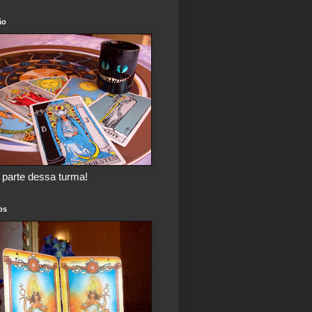
ão
 parte dessa turma!
os