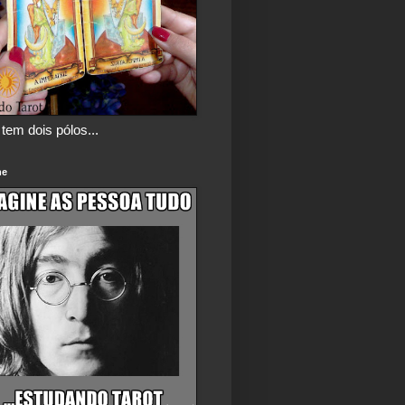
tem dois pólos...
ne