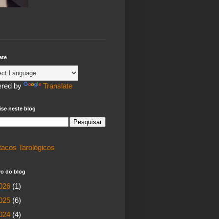
ate
red by
Translate
se neste blog
tacos Tarológicos
vo do blog
026
(1)
025
(6)
024
(4)