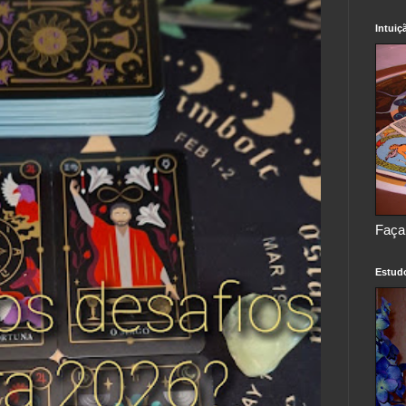
Intuiç
Faça
Estud