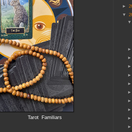
►
2
▼
2
amiliars