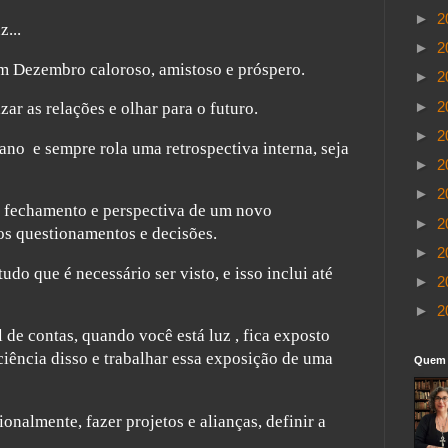
►
2
z...
►
2
m Dezembro caloroso, amistoso e próspero.
►
2
►
2
zar as relações e olhar para o futuro.
►
2
ano e sempre rola uma retrospectiva interna, seja
►
2
►
2
de fechamento e perspectiva de um novo
►
2
s questionamentos e decisões.
►
2
udo que é necessário ser visto, e isso inclui até
►
2
►
2
l de contas, quando você está luz , fica exposto
ciência disso e trabalhar essa exposição de uma
Quem 
onalmente, fazer projetos e alianças, definir a