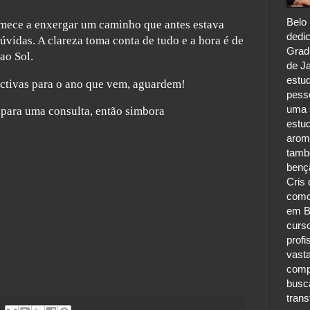
Belo 
omece a enxergar um caminho que antes estava
dedic
úvidas. A clareza toma conta de tudo e a hora é de
Grad
ao Sol.
de Ja
estu
ctivas para o ano que vem, aguardem!
pess
uma s
ara uma consulta, então simbora
estu
aroma
tamb
benç
Cris 
como
em B
curs
profi
vast
comp
busc
tran