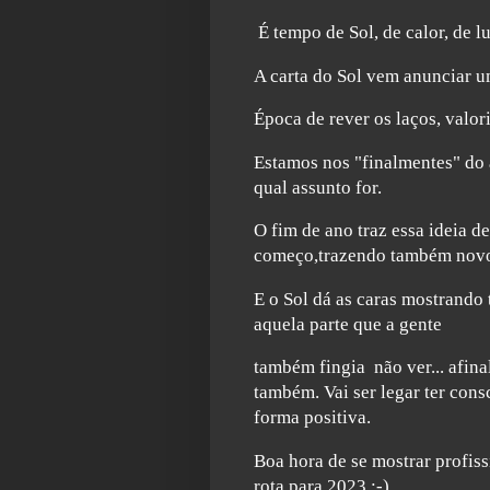
É tempo de Sol, de calor, de lu
A carta do Sol vem anunciar u
Época de rever os laços, valori
Estamos nos "finalmentes" do 
qual assunto for.
O fim de ano traz essa ideia 
começo,trazendo também
novo
E o Sol dá as caras mostrando t
aquela parte que a gente
também fingia não ver... afina
também. Vai ser legar ter cons
forma positiva.
Boa hora de se mostrar profissi
rota para 2023 ;-)