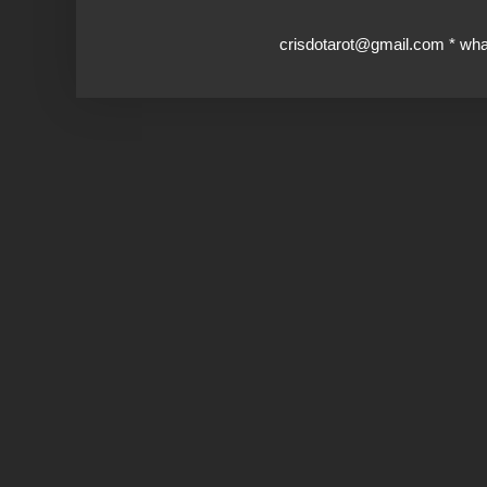
crisdotarot@gmail.com * wh