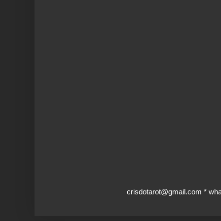
crisdotarot@gmail.com * wh