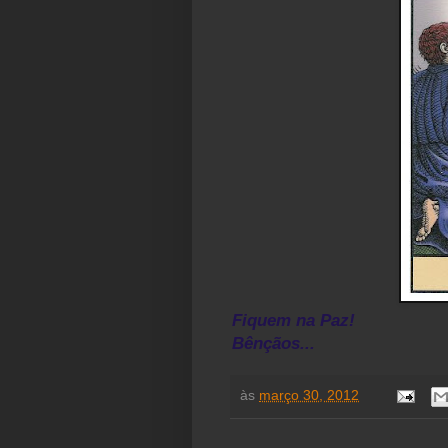
Fiquem na Paz!
Bênçãos...
às
março 30, 2012