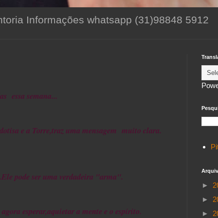
toria Informações whatsapp (31)98848 5912
Transl
Powe
das essa semana...
Pesqui
dotisa e a Torre,traz uma mensagem muito clara.
Pi
Arqui
o.Ele pode ser uma verdadeira "arma".
►
2
►
2
 agora esperar,aquietar a mente e o espírito.
►
2