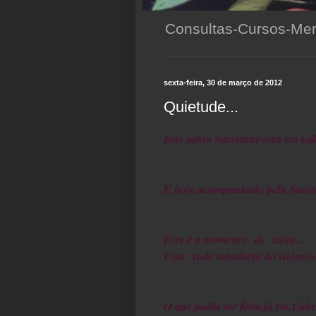
Consultas-Cursos-Men
sexta-feira, 30 de março de 2012
Quietude...
Este sábio Sacerdote está em to
E hoje,acompanhado pela Sacer
Este é o momento de calar...
Usar toda sabedoria do silênci
O que podia ser feito,já foi.Cabe