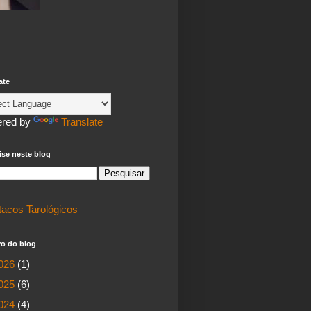
ate
red by
Translate
se neste blog
tacos Tarológicos
vo do blog
026
(1)
025
(6)
024
(4)