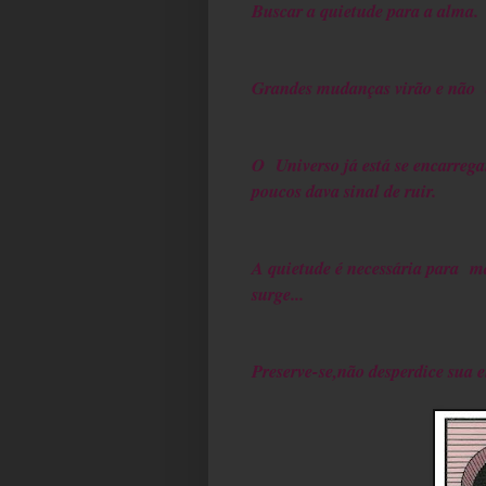
Buscar a quietude para a alma.
Grandes mudanças virão e não 
O Universo já está se encarreg
poucos dava sinal de ruir.
A quietude é necessária para m
surge...
Preserve-se,não desperdice sua 