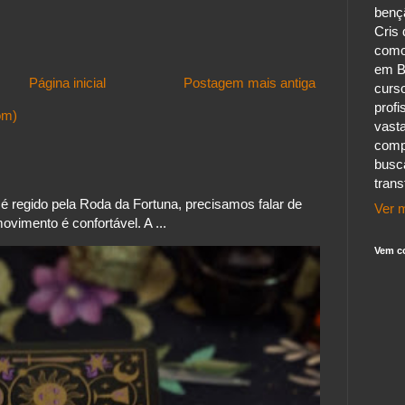
benç
Cris 
como
em B
Página inicial
Postagem mais antiga
curs
profi
om)
vast
comp
busc
tran
 regido pela Roda da Fortuna, precisamos falar de
Ver m
vimento é confortável. A ...
Vem c