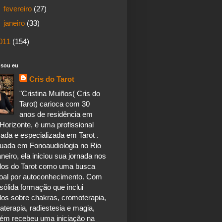
►
fevereiro
(27)
►
janeiro
(33)
011
(154)
sou eu
Cris do Tarot
"Cristina Muiños( Cris do
Tarot) carioca com 30
anos de residência em
Horizonte, é uma profissional
ada e especializada em Tarot .
uada em Fonoaudiologia no Rio
neiro, ela iniciou sua jornada nos
dos do Tarot como uma busca
oal por autoconhecimento. Com
ólida formação que inclui
dos sobre chakras, cromoterapia,
terapia, radiestesia e magia,
ém recebeu uma iniciação na