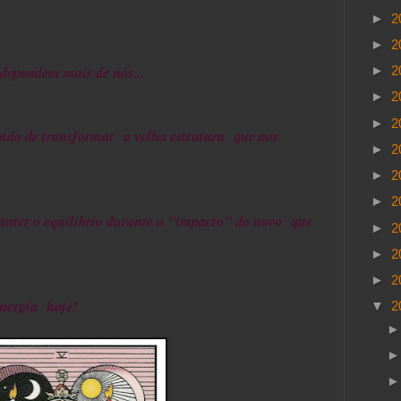
►
2
►
2
dependem mais de nós...
►
2
►
2
►
2
ando de transformar a velha estrutura que aos
►
2
►
2
►
2
anter o equilíbrio durante o "impacto" do novo que
►
2
►
2
►
2
energia hoje!
▼
2