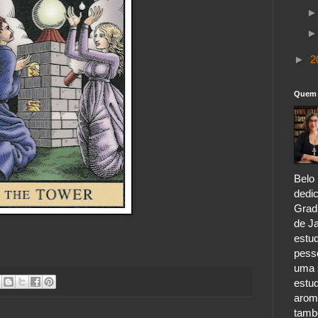
►
2
Quem 
Belo 
dedic
Grad
de Ja
estu
pess
uma s
estu
aroma
tamb