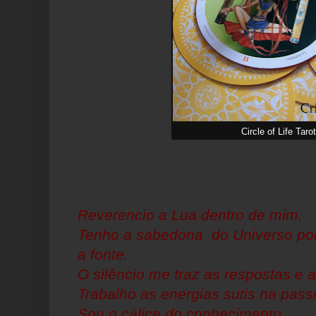
Circle of Life Tarot
Reverencio a Lua dentro de mim.
Tenho a sabedoria do Universo po
a fonte.
O silêncio me traz as respostas e 
Trabalho as energias sutis na pas
Sou o cálice do conhecimento.