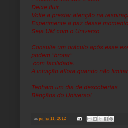
Deixe fluir.
Volte a prestar atenção na respiraç
Experimente a paz desse momento
Seja UM com o Universo.
Consulte um oráculo após esse exe
podem "brotar"
com facilidade.
A intuição aflora quando não limit
Tenham um dia de descobertas
Bênçãos do Universo!
às
junho 11, 2012