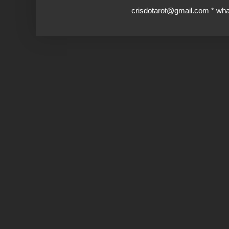
crisdotarot@gmail.com * wh