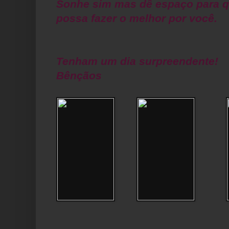
Sonhe sim mas dê espaço para q
possa fazer o melhor por você.
Tenham um dia surpreendente!
Bênçãos