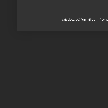
crisdotarot@gmail.com * wh