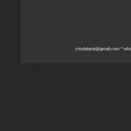
crisdotarot@gmail.com * wh