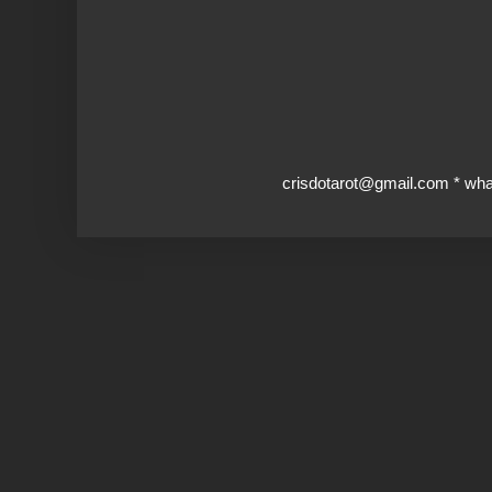
crisdotarot@gmail.com * wh