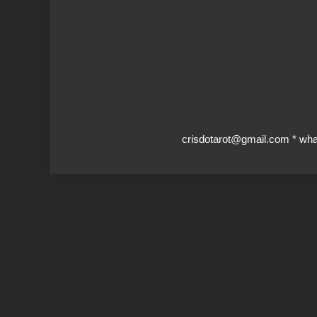
crisdotarot@gmail.com * wh