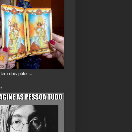
tem dois pólos...
ne