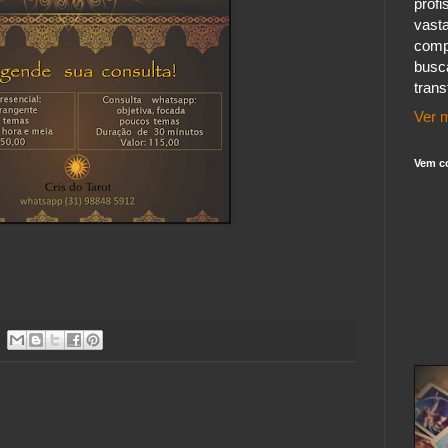
profi
vast
comp
busc
tran
Ver m
Vem c