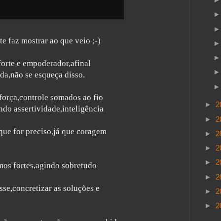
te faz mostrar ao que veio ;-)
orte e empoderador,afinal
a,não se esqueça disso.
,força,controle somados ao fio
►
2
endo assertividade,inteligência
►
2
que for preciso,já que coragem
►
2
►
2
►
2
os fortes,agindo sobretudo
►
2
sse,concretizar as soluções e
►
2
►
2