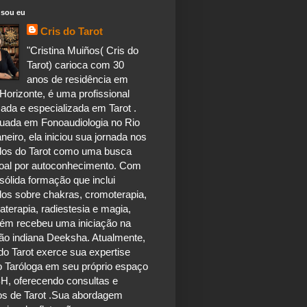
sou eu
Cris do Tarot
"Cristina Muiños( Cris do
Tarot) carioca com 30
anos de residência em
Horizonte, é uma profissional
ada e especializada em Tarot .
uada em Fonoaudiologia no Rio
neiro, ela iniciou sua jornada nos
dos do Tarot como uma busca
oal por autoconhecimento. Com
ólida formação que inclui
dos sobre chakras, cromoterapia,
terapia, radiestesia e magia,
ém recebeu uma iniciação na
ão indiana Deeksha. Atualmente,
do Tarot exerce sua expertise
 Taróloga em seu próprio espaço
H, oferecendo consultas e
os de Tarot .Sua abordagem