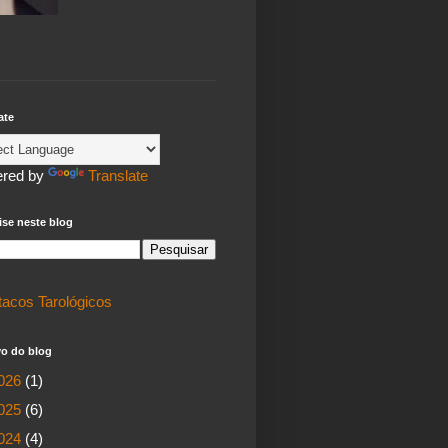
ate
red by
Translate
se neste blog
tacos Tarológicos
vo do blog
026
(1)
025
(6)
024
(4)