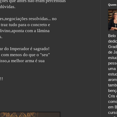
luções que antes não eram percebidas
Quem 
dúvidas.
s,negociações resolvidas... no
traz tudo para o concreto e
divino,aponta com a lâmina
Belo 
s.
dedic
Grad
ugar do Imperador é sagrado!
de Ja
r com menos do que o "seu"
estu
 isso,a melhor arma é sua
pess
uma s
estu
!!
aroma
tamb
benç
Cris 
como
em B
curs