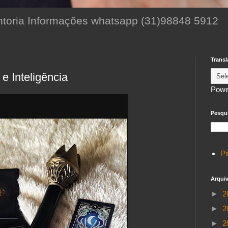
toria Informações whatsapp (31)98848 5912
Transl
e Inteligência
Powe
Pesqui
Pi
Arqui
►
2
►
2
►
2