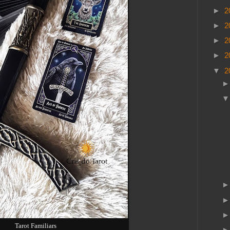
►
2
►
2
►
2
►
2
▼
2
Tarot Familiars