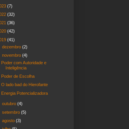
023
(7)
022
(32)
021
(36)
020
(42)
019
(41)
►
dezembro
(2)
▼
novembro
(4)
Poder com Autoridade e
Inteligência
Poder de Escolha
O lado bad do Hierofante
Energia Potencializadora
►
outubro
(4)
►
setembro
(5)
►
agosto
(3)
►
julho
(5)