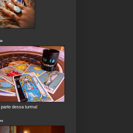
ão
 parte dessa turma!
os