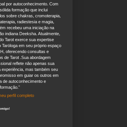
oal por autoconhecimento. Com
ólida formação que inclui
dos sobre chakras, cromoterapia,
terapia, radiestesia e magia,
ém recebeu uma iniciação na
ão indiana Deeksha. Atualmente,
do Tarot exerce sua expertise
 Taróloga em seu próprio espaço
H, oferecendo consultas e
os de Tarot .Sua abordagem
ssional reflete não apenas sua
a experiência, mas também seu
romisso em guiar os outros em
a de autoconhecimento e
sformação."
eu perfil completo
omigo!