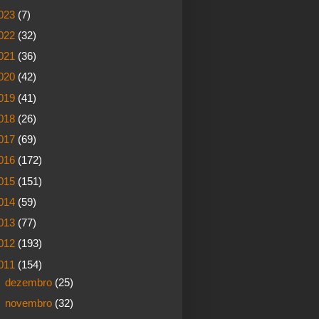
023
(7)
022
(32)
021
(36)
020
(42)
019
(41)
018
(26)
017
(69)
016
(172)
015
(151)
014
(59)
013
(77)
012
(193)
011
(154)
►
dezembro
(25)
►
novembro
(32)