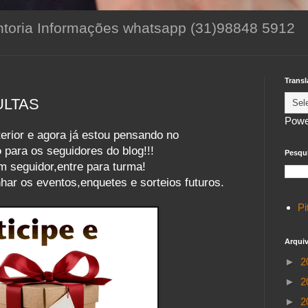
toria Informações whatsapp (31)98848 5912
Transl
ULTAS
Powe
erior e agora já estou pensando no
o
para os seguidores do blog!!!
Pesqui
m seguidor,entre para turma!
r os eventos,enquetes e sorteios futuros.
Pi
Arqui
►
2
►
2
►
2