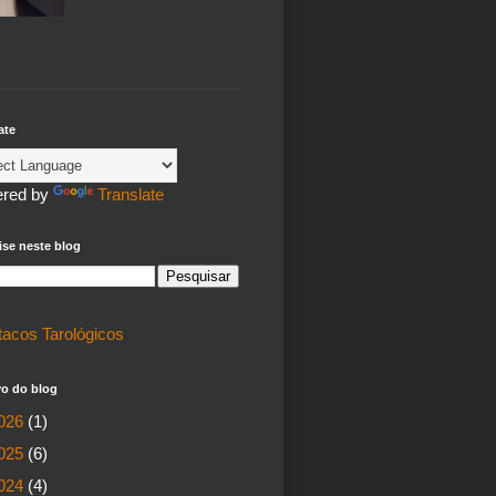
ate
red by
Translate
se neste blog
tacos Tarológicos
vo do blog
026
(1)
025
(6)
024
(4)