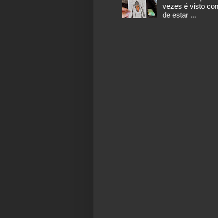
vezes é visto co
de estar ...