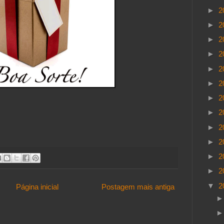
►
2
►
2
►
2
►
2
►
2
►
2
►
2
►
2
►
2
►
2
►
2
►
2
▼
2
Página inicial
Postagem mais antiga