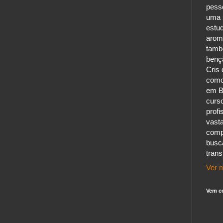
pess
uma s
estu
aroma
tamb
benç
Cris 
como
em B
curs
profi
vast
comp
busc
tran
Ver m
Vem c