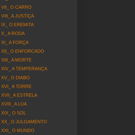
VII_ O CARRO
VIII_ A JUSTIÇA
IX_ O EREMITA
X_ A RODA
XI_ A FORÇA
XII_ O ENFORCADO
XIII_ A MORTE
XIV_ A TEMPERANÇA
XV_ O DIABO
XVI_ A TORRE
XVII_ A ESTRELA
XVIII_ A LUA
XIX_ O SOL
XX_ O JULGAMENTO
XXI_ O MUNDO