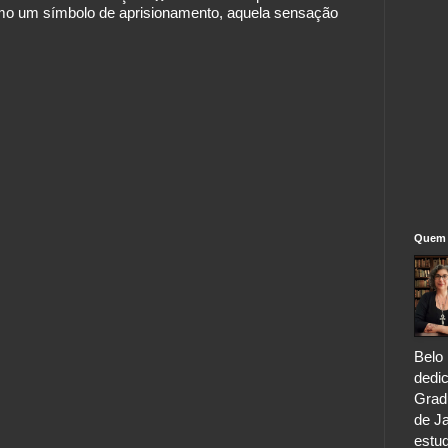
mo um símbolo de aprisionamento, aquela sensação
Quem 
Belo 
dedic
Grad
de Ja
estu