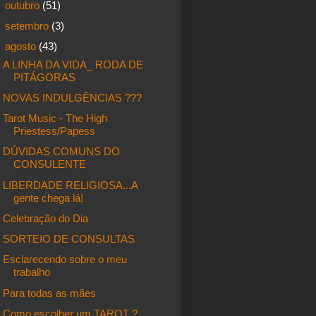
►
outubro
(51)
►
setembro
(3)
▼
agosto
(43)
A LINHA DA VIDA_ RODA DE
PITÁGORAS
NOVAS INDULGÊNCIAS ???
Tarot Music - The High
Priestess/Papess
DÚVIDAS COMUNS DO
CONSULENTE
LIBERDADE RELIGIOSA...A
gente chega lá!
Celebração do Dia
SORTEIO DE CONSULTAS
Esclarecendo sobre o meu
trabalho
Para todas as mães
Como escolher um TAROT ?