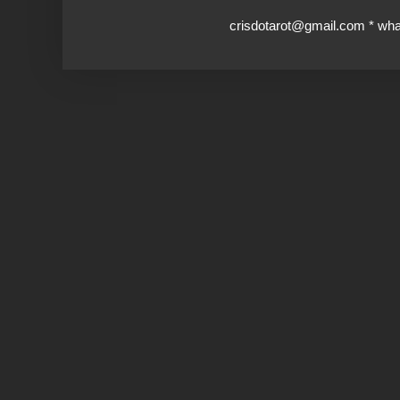
crisdotarot@gmail.com * wh